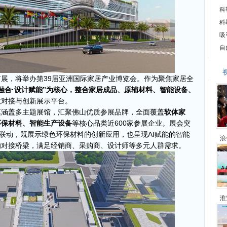
科
科
吸
自
展，将举办第39届亚洲国际家居产业博览会。作为聚焦家居全
融合·设计赋能”为核心，整合家居成品、原辅材料、智能设备、
效对接与创新展示平台。
模涵盖多主题展馆，汇聚佛山优质参展品牌，全面覆盖
软体家
环保材料、智能生产设备
等核心品类近600家参展企业。展会突
联动，既展示绿色环保材料的创新应用，也呈现AI赋能的智能
浪
的对接桥梁，满足经销商、采购商、设计师等多元人群需求。
淮