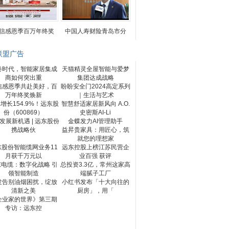
信感恩季百万年终奖
中国人寿财险青岛市分
联盟广告
卷时代，智能家居集成
天猫精灵全屋智能与爱梦
商如何突出重
集团达成战略
信感恩季共赴美好，百
盼盼安全门2024高定系列
万年终奖焕新
｜生活与艺术
增长154.9%！远东股
智慧舒适家居新风向 A.O.
份（600869）
史密斯AI-Li
发展新机遇 | 远东股份
金蝶发力AI管理助手
携战略伙
益昇贵家具：用匠心，筑
就您的理想家
东股份智能缆网业务11
远东控股上榜江苏民营企
月获千万元以
业百强 获评
东电缆：数字化战略 引
总投资3.3亿，常州这家高
领智能制造
端腻子工厂
发告别油烟困扰，绽放
小红书发布「十大向往的
清新之美
厨房」，用「
企业家的世界》第三期
专访：远东控