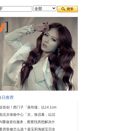
每日推荐
业首创！西门子「蒸玲珑」以14.1cm
勒北京体验中心「京」致启幕，以沉
AI重做居住服务，窝窝找房想解决什
童房装修怎么选？嘉宝莉海妮宝贝全