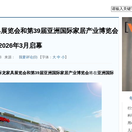
具展览会和第39届亚洲国际家居产业博览会
2026年3月启幕
8
来源：
我要评论(
0
)
【字体：
大
中
小
】
际龙家具展览会和第39届亚洲国际家居产业博览会
将在
亚洲国际
行
科
用
儿