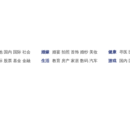
地
国内
国际
社会
婚嫁
婚宴
拍照
首饰
婚纱
美妆
健康
寻医
际
股票
基金
金融
生活
教育
房产
家居
数码
汽车
游戏
国内