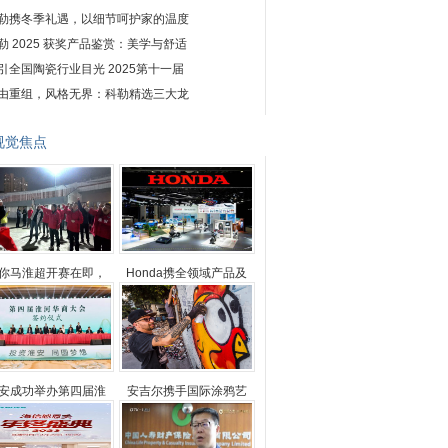
勒携冬季礼遇，以细节呵护家的温度
勒 2025 获奖产品鉴赏：美学与舒适
引全国陶瓷行业目光 2025第十一届
由重组，风格无界：科勒精选三大龙
视觉焦点
你马淮超开赛在即，
Honda携全领域产品及
安成功举办第四届淮
安吉尔携手国际涂鸦艺