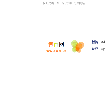
欢迎光临《第一家居网》门户网站
新闻
本
财经
国
汽车
家居
女性
科技