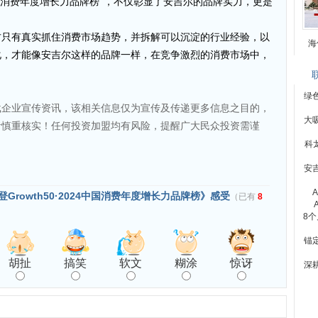
24中国消费年度增长力品牌榜”，不仅彰显了安吉尔的品牌实力，更是
方只有真实抓住消费市场趋势，并拆解可以沉淀的行业经验，以
海
化，才能像安吉尔这样的品牌一样，在竞争激烈的消费市场中，
绿
载企业宣传资讯，该相关信息仅为宣传及传递更多信息之目的，
大
者慎重核实！任何投资加盟均有风险，提醒广大民众投资需谨
科龙
安
rowth50·2024中国消费年度增长力品牌榜》感受
（已有
8
8
锚
胡扯
搞笑
软文
糊涂
惊讶
深