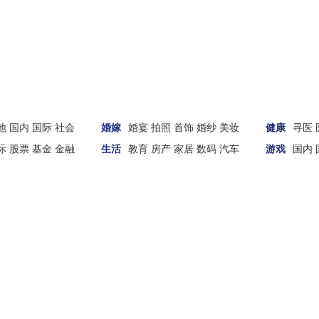
地
国内
国际
社会
婚嫁
婚宴
拍照
首饰
婚纱
美妆
健康
寻医
际
股票
基金
金融
生活
教育
房产
家居
数码
汽车
游戏
国内