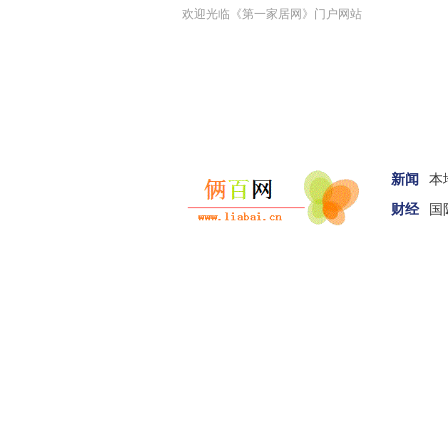
欢迎光临《第一家居网》门户网站
新闻
本
财经
国
汽车
家居
女性
科技