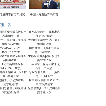
信感恩季百万年终奖
中国人寿财险青岛市分
联盟广告
色能源线缆远东股份市
焕发非遗活力，顾家家居
占率领先，风
助力奔赴向往
吸力，无死角，莱克天
大师创作 极致之选｜大王
狼星S7Max如
椰同步对纹
空调AWE 2025：一
圆梦龙城！芝华仕5星床
场关于“空气生
垫：5星睡眠，
吉尔空间大师全屋净水
世界聚焦宜宾|远东股份宜
节圆满收官，
宾智能产业
A.O.史密斯即将亮相
千年风华，保定印象丨芝
AWE2024，邀您开
华仕5星床垫
个月线上销量破5万！护
行业首创！西门子「蒸玲
童G系列儿童
珑」以14.1cm
定储能、小动力市场，
携手同行 共创未来 2023
远东电池“多
中国宜兴远东
耕细分赛道，林氏木业
配镜误差少5倍！光明眼镜
构筑沙发品类
技术让人放