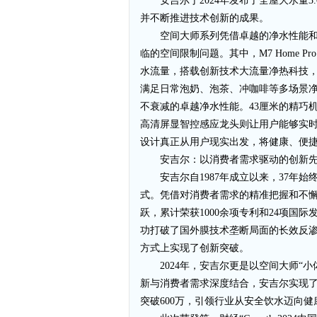
安吉尔于2024年发布了全屋大水量
并不断推进技术创新的成果。
空间大师系列凭借卓越的净水性能
临的空间限制问题。其中，M7 Home P
水流量，搭载创新技术大流量净热科技，热
满足日常泡奶、泡茶、冲咖啡等多场景净饮
不衰减的卓越净水性能。43厘米的精巧
高清屏显智控感应龙头则让用户能够实
设计真正从用户现实出发，将健康、便
安吉尔：以消费者需求驱动的创新
安吉尔自1987年成立以来，37
式。凭借对消费者需求的精准把握和不
跃，累计荣获1000余项专利和24项国
功打破了国外膜技术垄断局面的长效反渗
方式上实现了创新突破。
2024年，安吉尔更是以空间大师“
新与消费者需求深度结合，安吉尔实现了
突破600万，引领行业从安全饮水迈向