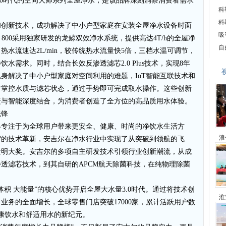
3.0时代的空间大师系列全屋净水，是该品牌深刻洞察消费者需求
科
科
和创新技术，成功解决了中小户型家庭在安装全屋净水设备时面
吸
ro 800采用独家研发的龙鲸双效净水系统，提供高达4T/h的全屋净
自
水流速达2L/min，较传统热水流量快5倍，三档水温可调节，
水需求。同时，结合长效反渗透滤芯2.0 Plus技术，实现8年
机身解决了中小户型家庭对空间利用的难题，IoT智能互联技术和
时掌控水质与滤芯状态，通过手势即可完成取水操作。这些创新
捷与智能深度结合，为消费者创造了全方位的高品质用水体验。
先锋
年始终专注于为全球用户带来更安全、健康、时尚的净饮水生活方
浪
懈的技术革新，安吉尔在净水行业中实现了从突破到领航的飞
际发明大奖。安吉尔的多项自主研发技术引领行业创新潮流，从成
透滤芯技术，到其自研的APCM航天除菌科技，在纯物理除菌
小体积 大能量”的核心优势开启全屋大水量3.0时代。通过将技术创
淮
业务的全面增长，全球零售门店突破17000家，累计活跃用户数
健康饮水和舒适用水的新纪元。