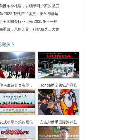
勒携冬季礼遇，以细节呵护家的温度
勒 2025 获奖产品鉴赏：美学与舒适
引全国陶瓷行业目光 2025第十一届
由重组，风格无界：科勒精选三大龙
视觉焦点
你马淮超开赛在即，
Honda携全领域产品及
安成功举办第四届淮
安吉尔携手国际涂鸦艺