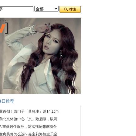
每日推荐
业首创！西门子「蒸玲珑」以14.1cm
勒北京体验中心「京」致启幕，以沉
AI重做居住服务，窝窝找房想解决什
童房装修怎么选？嘉宝莉海妮宝贝全